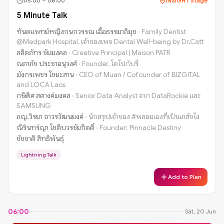
05:00
–
06:00
INSIGHT Stage
5 Minute Talk
ทันตแพทย์หญิงกนกวรรณ เอื้อธรรมาภิมุข
·
Family Dentist
@Medpark Hospital, เจ้าของเพจ Dental Well-being by Dr.Catt
ลลิตภัทร ชัยมงคล
·
Creative Principal | Maison PATR
ณภาภัช ประชาอนุวงศ์
·
Founder, โตไปกับรี่
มังกรเพชร ไชยะสาน
·
CEO of Muan / Cofounder of BIZGITAL
and LOCA Laos
กษิดิศ สตางค์มงคล
·
Senior Data Analyst จาก DataRockie และ
SAMSUNG
ภญ.วีรยา ถาวรวัฒนยงค์
·
นักสรุปเจ้าของ #พลอยเองที่เป็นเภสัชไง
ณิรินทร์ญา โชติบวรชัยกิตติ์
·
Founder: Pinnacle Destiny
ชัชชาติ สิทธิพันธุ์
Lightning Talk
Add to Plan
06:00
Sat, 20 Jun