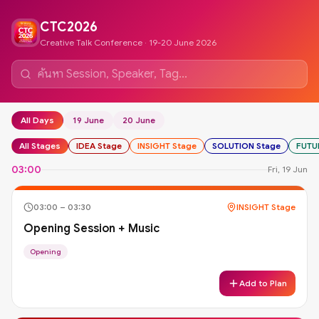
CTC2026
Creative Talk Conference · 19-20 June 2026
All Days
19 June
20 June
All Stages
IDEA Stage
INSIGHT Stage
SOLUTION Stage
FUTU
03:00
Fri, 19 Jun
03:00
–
03:30
INSIGHT Stage
Opening Session + Music
Opening
Add to Plan